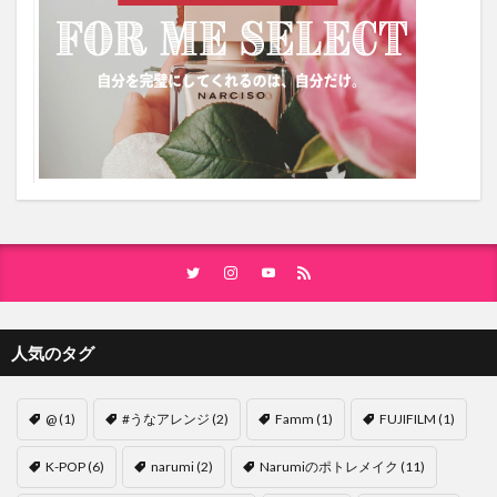
人気のタグ
@
(1)
#うなアレンジ
(2)
Famm
(1)
FUJIFILM
(1)
K-POP
(6)
narumi
(2)
Narumiのポトレメイク
(11)