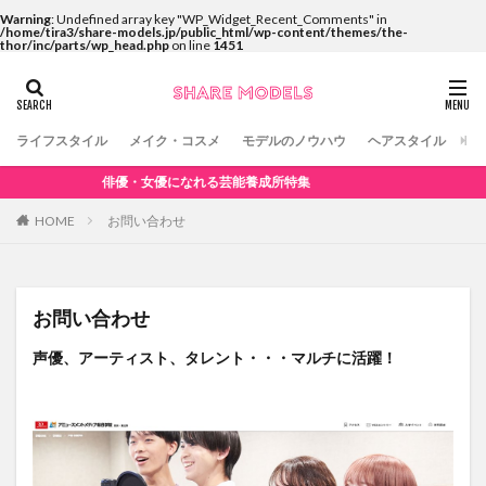
Warning
: Undefined array key "WP_Widget_Recent_Comments" in
/home/tira3/share-models.jp/public_html/wp-content/themes/the-
thor/inc/parts/wp_head.php
on line
1451
ライフスタイル
メイク・コスメ
モデルのノウハウ
ヘアスタイル
コ
俳優・女優になれる芸能養成所特集
HOME
お問い合わせ
お問い合わせ
声優、アーティスト、タレント・・・マルチに活躍！