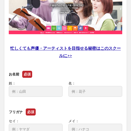
忙しくても声優・アーティストを目指せる秘密はこのスクー
ルに>>
お名前
必須
姓：
名：
フリガナ
必須
セイ：
メイ：