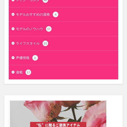
40
モデルおすすめの資格
4
モデルのノウハウ
17
ライフスタイル
35
声優情報
6
連載
17