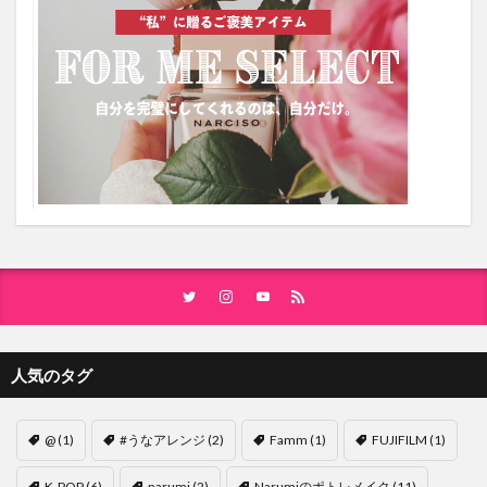
人気のタグ
@
(1)
#うなアレンジ
(2)
Famm
(1)
FUJIFILM
(1)
K-POP
(6)
narumi
(2)
Narumiのポトレメイク
(11)