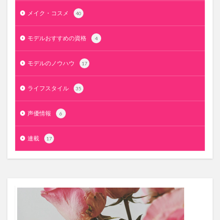
メイク・コスメ
40
モデルおすすめの資格
4
モデルのノウハウ
17
ライフスタイル
35
声優情報
6
連載
17