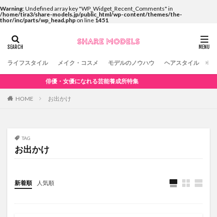
Warning
: Undefined array key "WP_Widget_Recent_Comments" in
/home/tira3/share-models.jp/public_html/wp-content/themes/the-
thor/inc/parts/wp_head.php
on line
1451
ライフスタイル
メイク・コスメ
モデルのノウハウ
ヘアスタイル
コ
俳優・女優になれる芸能養成所特集
HOME
お出かけ
TAG
お出かけ
新着順
人気順