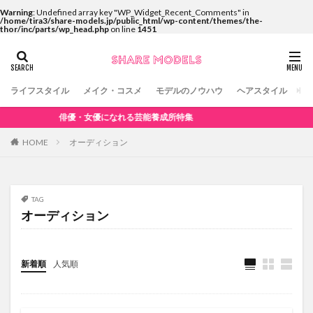
Warning
: Undefined array key "WP_Widget_Recent_Comments" in
/home/tira3/share-models.jp/public_html/wp-content/themes/the-
thor/inc/parts/wp_head.php
on line
1451
ライフスタイル
メイク・コスメ
モデルのノウハウ
ヘアスタイル
コ
俳優・女優になれる芸能養成所特集
HOME
オーディション
TAG
オーディション
新着順
人気順