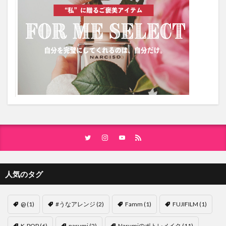
人気のタグ
@
(1)
#うなアレンジ
(2)
Famm
(1)
FUJIFILM
(1)
K-POP
(6)
narumi
(2)
Narumiのポトレメイク
(11)