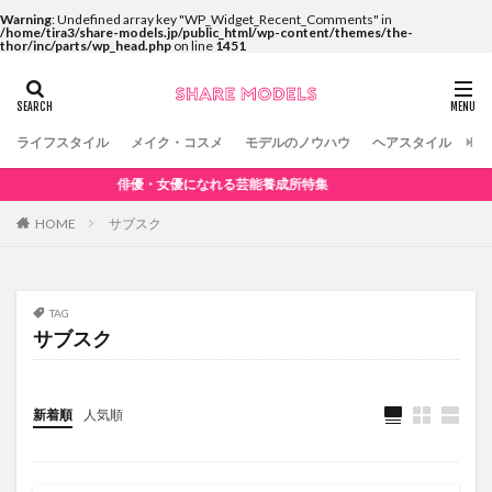
Warning
: Undefined array key "WP_Widget_Recent_Comments" in
/home/tira3/share-models.jp/public_html/wp-content/themes/the-
thor/inc/parts/wp_head.php
on line
1451
ライフスタイル
メイク・コスメ
モデルのノウハウ
ヘアスタイル
コ
俳優・女優になれる芸能養成所特集
HOME
サブスク
TAG
サブスク
新着順
人気順